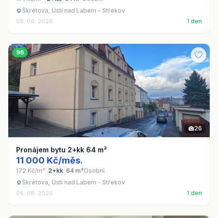
Škrétova, Ústí nad Labem - Střekov
06. 08. 2026
1 den
96
26
Pronájem bytu 2+kk 64 m²
11 000 Kč/měs.
172 Kč/m²
2+kk
64 m²
Osobní
Škrétova, Ústí nad Labem - Střekov
06. 08. 2026
1 den