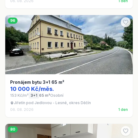
06. 08. 2026
1 den
96
Pronájem bytu 3+1 65 m²
10 000 Kč/měs.
153 Kč/m²
3+1
65 m²
Osobní
Jiřetín pod Jedlovou - Lesné, okres Děčín
06. 08. 2026
1 den
80