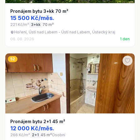
Pronájem bytu 3+kk 70 m²
15 500 Kč/měs.
221 Kč/m²
3+kk
70 m²
Hoření, Ústí nad Labem - Ústí nad Labem, Ústecký kraj
06. 08. 2026
1 den
52
Pronájem bytu 2+1 45 m²
12 000 Kč/měs.
266 Kč/m²
2+1
45 m²
Osobní