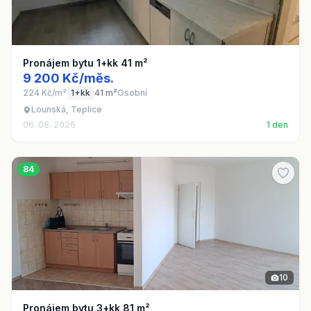
Pronájem bytu 1+kk 41 m²
9 200 Kč/měs.
224 Kč/m²
1+kk
41 m²
Osobní
Lounská, Teplice
06. 08. 2026
1 den
84
10
Pronájem bytu 3+kk 81 m²