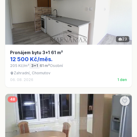
23
Pronájem bytu 3+1 61 m²
12 500 Kč/měs.
205 Kč/m²
3+1
61 m²
Osobní
Zahradní, Chomutov
06. 08. 2026
1 den
48