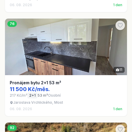
06. 08. 2026
1 den
76
11
Pronájem bytu 2+1 53 m²
11 500 Kč/měs.
217 Kč/m²
2+1
53 m²
Osobní
Jaroslava Vrchlického, Most
06. 08. 2026
1 den
92