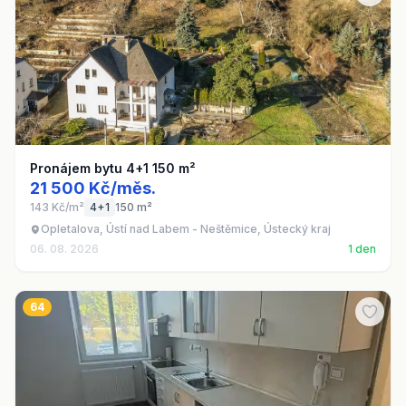
Pronájem bytu 4+1 150 m²
21 500 Kč/měs.
143 Kč/m²
4+1
150 m²
Opletalova, Ústí nad Labem - Neštěmice, Ústecký kraj
06. 08. 2026
1 den
64