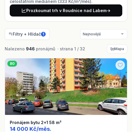
celostátním mediánem (333 Kč/m²/měs).
Prozkoumat trh v Roudnice nad Labem
→
Filtry + Hlídač
1
Nalezeno
946
pronájmů · strana 1 / 32
Mapa
80
Pronájem bytu 2+1 58 m²
14 000 Kč/měs.