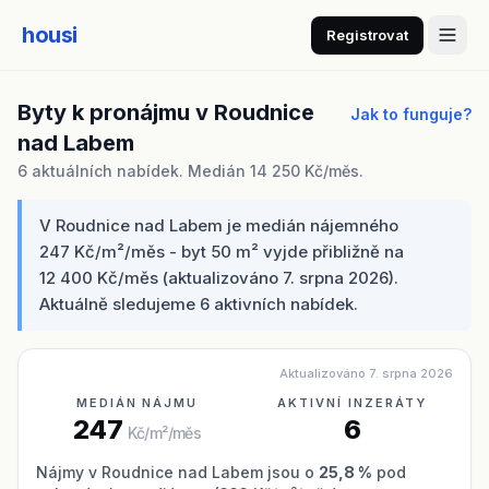
housi
Registrovat
Byty k pronájmu v Roudnice
Jak to funguje?
nad Labem
6 aktuálních nabídek. Medián 14 250 Kč/měs.
V Roudnice nad Labem je medián nájemného
247 Kč/m²/měs - byt 50 m² vyjde přibližně na
12 400 Kč/měs (aktualizováno 7. srpna 2026).
Aktuálně sledujeme 6 aktivních nabídek.
Aktualizováno 7. srpna 2026
MEDIÁN NÁJMU
AKTIVNÍ INZERÁTY
247
6
Kč/m²/měs
Nájmy v Roudnice nad Labem jsou o
25,8 %
pod