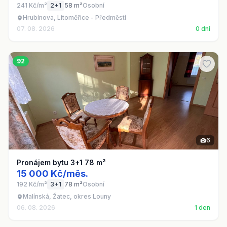
241 Kč/m²
2+1
58 m²
Osobní
Hrubínova, Litoměřice - Předměstí
07. 08. 2026
0 dní
92
6
Pronájem bytu 3+1 78 m²
15 000 Kč/měs.
192 Kč/m²
3+1
78 m²
Osobní
Malínská, Žatec, okres Louny
06. 08. 2026
1 den