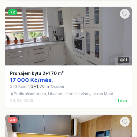
72
11
Pronájem bytu 2+1 70 m²
17 000 Kč/měs.
243 Kč/m²
2+1
70 m²
Osobní
Podkrušnohorská, Litvínov - Horní Litvínov, okres Most
06. 08. 2026
1 den
40