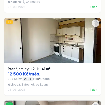
Kadaňská, Chomutov
06. 08. 2026
1 den
52
Pronájem bytu 2+kk 41 m²
12 500 Kč/měs.
304 Kč/m²
2+kk
41 m²
Osobní
Lípová, Žatec, okres Louny
06. 08. 2026
1 den
72