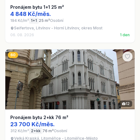
Pronájem bytu 1+1 25 m²
4 848 Kč/měs.
194 Kč/m²
1+1
25 m²
Osobní
Seifertova, Litvínov - Horní Litvínov, okres Most
06. 08. 2026
1 den
60
12
Pronájem bytu 2+kk 76 m²
23 700 Kč/měs.
312 Kč/m²
2+kk
76 m²
Osobní
Velká Krajská, Litoměřice - Litoměřice-Město