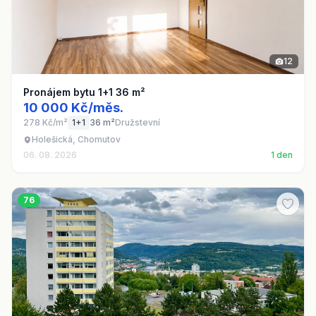
12
Pronájem bytu 1+1 36 m²
10 000 Kč/měs.
278 Kč/m²
1+1
36 m²
Družstevní
Holešická, Chomutov
06. 08. 2026
1 den
76