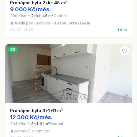
Pronájem bytu 2+kk 45 m²
9 000 Kč/měs.
200 Kč/m²
2+kk
45 m²
Osobní
Jiřetín pod Jedlovou - Lesné, okres Děčín
06. 08. 2026
1 den
80
Pronájem bytu 3+1 61 m²
12 500 Kč/měs.
204 Kč/m²
3+1
61 m²
Osobní
Zahradní, Chomutov