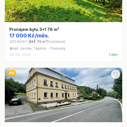
Pronájem bytu 3+1 76 m²
17 000 Kč/měs.
223 Kč/m²
3+1
76 m²
Družstevní
kpt. Jaroše, Teplice - Trnovany
06. 08. 2026
1 den
64