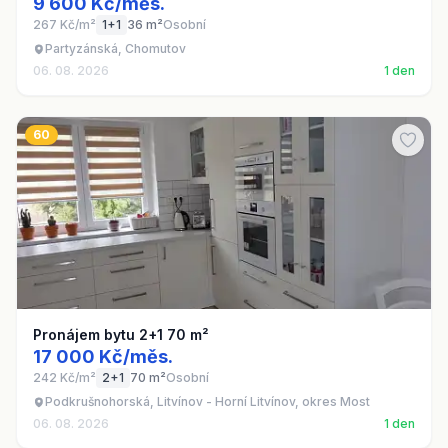
9 600 Kč/měs.
267 Kč/m²
1+1
36 m²
Osobní
Partyzánská, Chomutov
06. 08. 2026
1 den
60
Pronájem bytu 2+1 70 m²
17 000 Kč/měs.
242 Kč/m²
2+1
70 m²
Osobní
Podkrušnohorská, Litvínov - Horní Litvínov, okres Most
06. 08. 2026
1 den