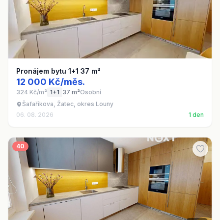
Pronájem bytu 1+1 37 m²
12 000 Kč/měs.
324 Kč/m²
1+1
37 m²
Osobní
Šafaříkova, Žatec, okres Louny
06. 08. 2026
1 den
40