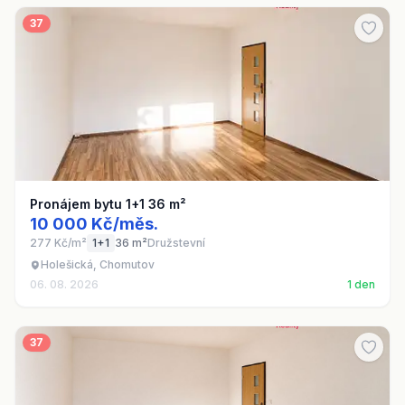
37
Pronájem bytu 1+1 36 m²
10 000 Kč/měs.
277 Kč/m²
1+1
36 m²
Družstevní
Holešická, Chomutov
06. 08. 2026
1 den
37