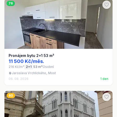
76
Pronájem bytu 2+1 53 m²
11 500 Kč/měs.
216 Kč/m²
2+1
53 m²
Osobní
Jaroslava Vrchlického, Most
06. 08. 2026
1 den
60