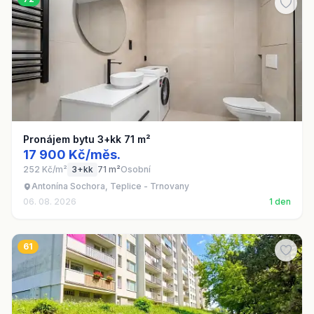
Pronájem bytu 3+kk 71 m²
17 900 Kč/měs.
252 Kč/m²
3+kk
71 m²
Osobní
Antonína Sochora, Teplice - Trnovany
06. 08. 2026
1 den
61