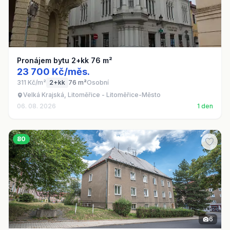
Pronájem bytu 2+kk 76 m²
23 700 Kč/měs.
311 Kč/m²
2+kk
76 m²
Osobní
Velká Krajská, Litoměřice - Litoměřice-Město
06. 08. 2026
1 den
80
6