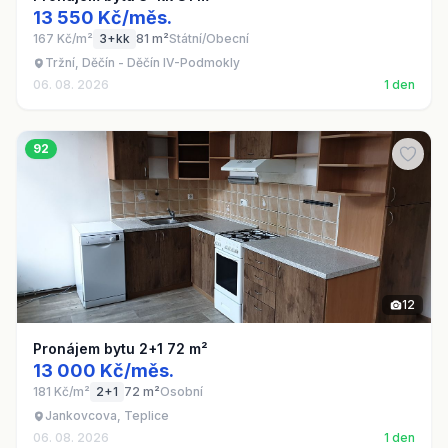
13 550 Kč/měs.
167 Kč/m²
3+kk
81 m²
Státní/Obecní
Tržní, Děčín - Děčín IV-Podmokly
06. 08. 2026
1 den
92
12
Pronájem bytu 2+1 72 m²
13 000 Kč/měs.
181 Kč/m²
2+1
72 m²
Osobní
Jankovcova, Teplice
06. 08. 2026
1 den