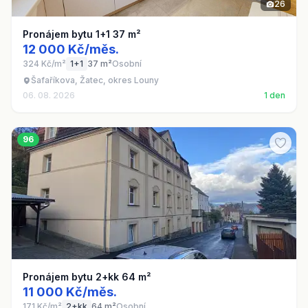
26
Pronájem bytu 1+1 37 m²
12 000 Kč/měs.
324 Kč/m²
1+1
37 m²
Osobní
Šafaříkova, Žatec, okres Louny
06. 08. 2026
1 den
96
Pronájem bytu 2+kk 64 m²
11 000 Kč/měs.
171 Kč/m²
2+kk
64 m²
Osobní