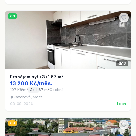
88
13
Pronájem bytu 3+1 67 m²
13 200 Kč/měs.
197 Kč/m²
3+1
67 m²
Osobní
Javorová, Most
08. 08. 2026
1 den
69