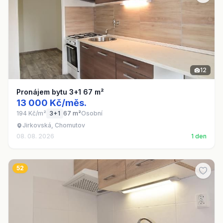
12
Pronájem bytu 3+1 67 m²
13 000 Kč/měs.
194 Kč/m²
3+1
67 m²
Osobní
Jirkovská, Chomutov
08. 08. 2026
1 den
52