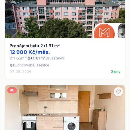
Pronájem bytu 2+1 61 m²
12 900 Kč/měs.
211 Kč/m²
2+1
61 m²
Družstevní
Duchcovská, Teplice
07. 08. 2026
2 dny
40