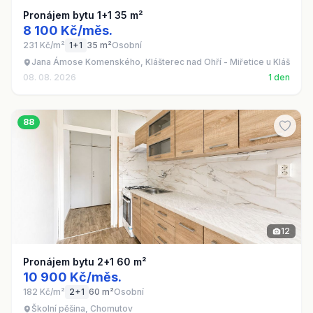
Pronájem bytu 1+1 35 m²
8 100 Kč/měs.
231 Kč/m²
1+1
35 m²
Osobní
Jana Ámose Komenského, Klášterec nad Ohří - Miřetice u Klášterc
08. 08. 2026
1 den
88
12
Pronájem bytu 2+1 60 m²
10 900 Kč/měs.
182 Kč/m²
2+1
60 m²
Osobní
Školní pěšina, Chomutov