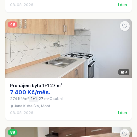
08. 08. 2026
1 den
48
9
Pronájem bytu 1+1 27 m²
7 400 Kč/měs.
274 Kč/m²
1+1
27 m²
Osobní
Jana Kubelíka, Most
08. 08. 2026
1 den
88