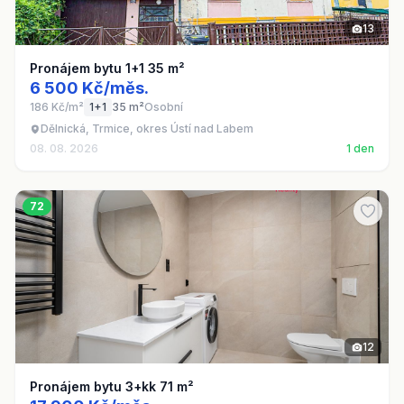
13
Pronájem bytu 1+1 35 m²
6 500 Kč/měs.
186 Kč/m²
1+1
35 m²
Osobní
Dělnická, Trmice, okres Ústí nad Labem
08. 08. 2026
1 den
72
12
Pronájem bytu 3+kk 71 m²