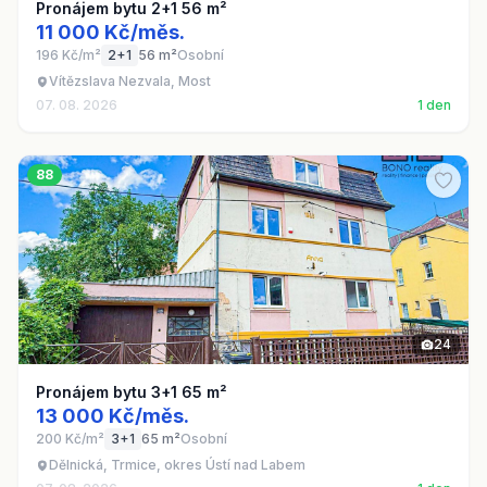
Pronájem bytu 2+1 56 m²
11 000 Kč/měs.
196 Kč/m²
2+1
56 m²
Osobní
Vítězslava Nezvala, Most
07. 08. 2026
1 den
88
24
Pronájem bytu 3+1 65 m²
13 000 Kč/měs.
200 Kč/m²
3+1
65 m²
Osobní
Dělnická, Trmice, okres Ústí nad Labem