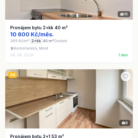
16
Pronájem bytu 2+kk 40 m²
10 600 Kč/měs.
265 Kč/m²
2+kk
40 m²
Osobní
Komořanská, Most
08. 08. 2026
1 den
64
8
Pronájem bytu 2+1 53 m²