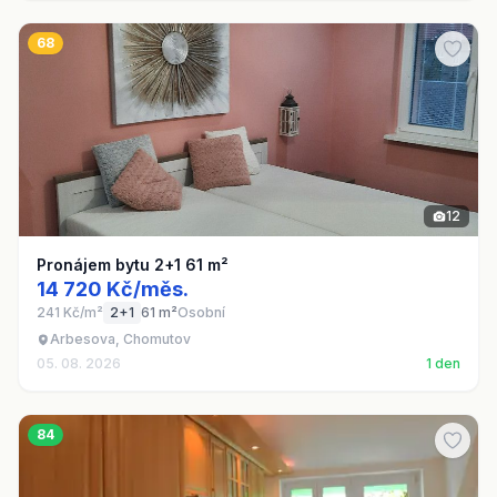
68
12
Pronájem bytu 2+1 61 m²
14 720 Kč/měs.
241 Kč/m²
2+1
61 m²
Osobní
Arbesova, Chomutov
05. 08. 2026
1 den
84