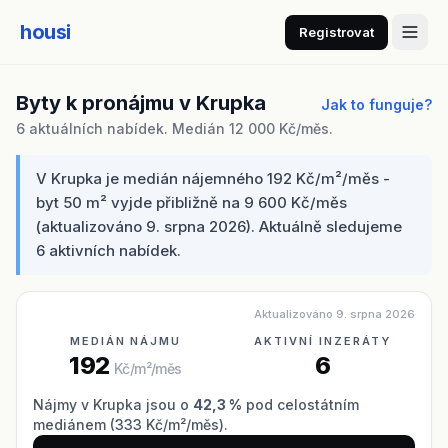
housi
Registrovat
Byty k pronájmu v Krupka
Jak to funguje?
6 aktuálních nabídek. Medián 12 000 Kč/měs.
V Krupka je medián nájemného 192 Kč/m²/měs -
byt 50 m² vyjde přibližně na 9 600 Kč/měs
(aktualizováno 9. srpna 2026). Aktuálně sledujeme
6 aktivních nabídek.
Aktualizováno 9. srpna 2026
MEDIÁN NÁJMU
AKTIVNÍ INZERÁTY
192
6
Kč/m²/měs
Nájmy v Krupka jsou o
42,3 %
pod celostátním
mediánem (333 Kč/m²/měs).