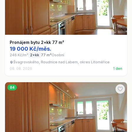
Pronájem bytu 2+kk 77 m²
19 000 Kč/měs.
246 Kč/m²
2+kk
77 m²
Osobní
Švagrovského, Roudnice nad Labem, okres Litoměřice
08. 08. 2026
1 den
84