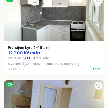
Pronájem bytu 2+1 54 m²
12 000 Kč/měs.
222 Kč/m²
2+1
54 m²
Osobní
Cihlářská, Chomutov - Chomutov I, Ústecký kraj
08. 08. 2026
1 den
76