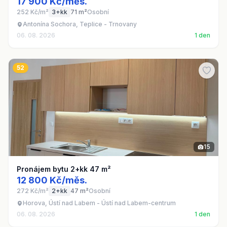
17 900 Kč/měs.
252 Kč/m²
3+kk
71 m²
Osobní
Antonína Sochora, Teplice - Trnovany
06. 08. 2026
1 den
52
15
Pronájem bytu 2+kk 47 m²
12 800 Kč/měs.
272 Kč/m²
2+kk
47 m²
Osobní
Horova, Ústí nad Labem - Ústí nad Labem-centrum
06. 08. 2026
1 den