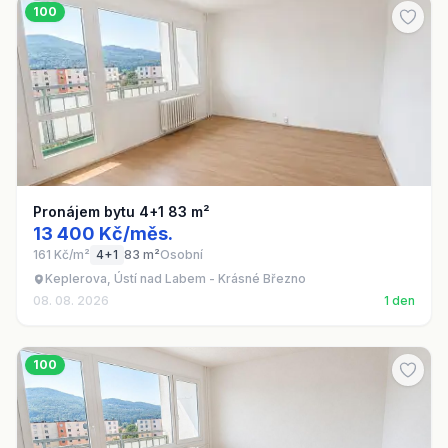
100
Pronájem bytu 4+1 83 m²
13 400 Kč/měs.
161 Kč/m²
4+1
83 m²
Osobní
Keplerova, Ústí nad Labem - Krásné Březno
08. 08. 2026
1 den
100