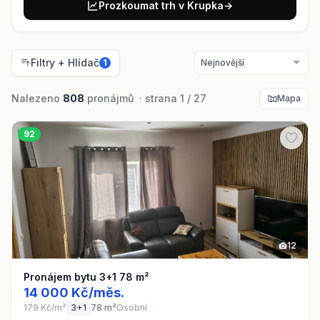
Prozkoumat trh v Krupka
→
Filtry + Hlídač
1
Nalezeno
808
pronájmů · strana 1 / 27
Mapa
92
12
Pronájem bytu 3+1 78 m²
14 000 Kč/měs.
179 Kč/m²
3+1
78 m²
Osobní