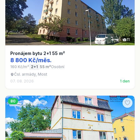
11
Pronájem bytu 2+1 55 m²
8 800 Kč/měs.
160 Kč/m²
2+1
55 m²
Osobní
Čsl. armády, Most
07. 08. 2026
1 den
80