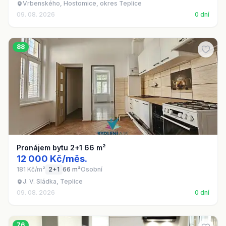
Vrbenského, Hostomice, okres Teplice
09. 08. 2026
0 dní
88
Pronájem bytu 2+1 66 m²
12 000 Kč/měs.
181 Kč/m²
2+1
66 m²
Osobní
J. V. Sládka, Teplice
09. 08. 2026
0 dní
76