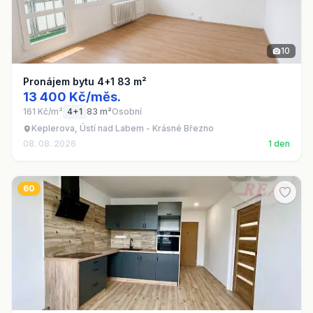
10
Pronájem bytu 4+1 83 m²
13 400 Kč/měs.
161 Kč/m²
4+1
83 m²
Osobní
Keplerova, Ústí nad Labem - Krásné Březno
08. 08. 2026
1 den
60