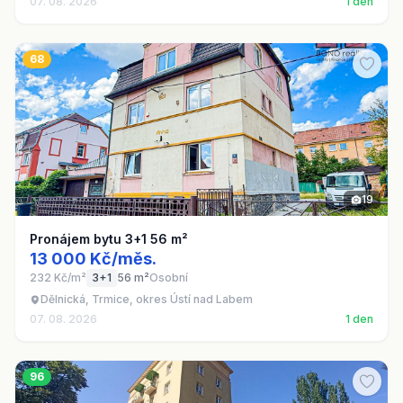
07. 08. 2026
1 den
68
19
Pronájem bytu 3+1 56 m²
13 000 Kč/měs.
232 Kč/m²
3+1
56 m²
Osobní
Dělnická, Trmice, okres Ústí nad Labem
07. 08. 2026
1 den
96