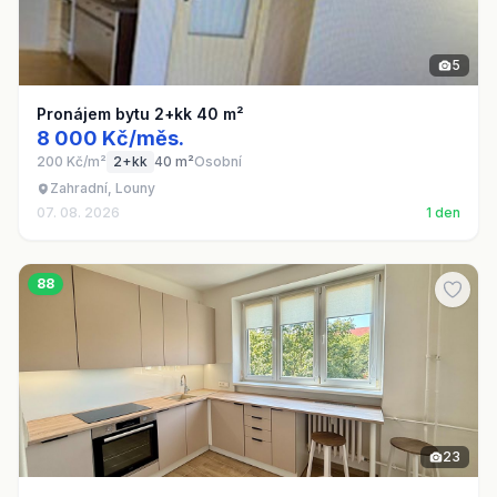
5
Pronájem bytu 2+kk 40 m²
8 000 Kč/měs.
200 Kč/m²
2+kk
40 m²
Osobní
Zahradní, Louny
07. 08. 2026
1 den
88
23