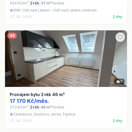
324 Kč/m²
2+kk
37 m²
Osobní
SNP, Ústí nad Labem - Ústí nad Labem-centrum
07. 08. 2026
2 dny
44
7
Pronájem bytu 2+kk 46 m²
17 170 Kč/měs.
373 Kč/m²
2+kk
46 m²
Osobní
Zelenkova, Duchcov, okres Teplice
07. 08. 2026
2 dny