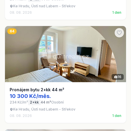
Ke Hradu, Ústí nad Labem - Střekov
08. 08. 2026
1 den
64
16
Pronájem bytu 2+kk 44 m²
10 300 Kč/měs.
234 Kč/m²
2+kk
44 m²
Osobní
Ke Hradu, Ústí nad Labem - Střekov
08. 08. 2026
1 den