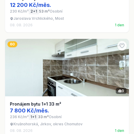
12 200 Kč/měs.
230 Kč/m²
2+1
53 m²
Osobní
Jaroslava Vrchlického, Most
08. 08. 2026
1 den
60
9
Pronájem bytu 1+1 33 m²
7 800 Kč/měs.
236 Kč/m²
1+1
33 m²
Osobní
Krušnohorská, Jirkov, okres Chomutov
08. 08. 2026
1 den