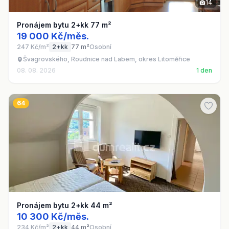
14
Pronájem bytu 2+kk 77 m²
19 000 Kč/měs.
247 Kč/m²
2+kk
77 m²
Osobní
Švagrovského, Roudnice nad Labem, okres Litoměřice
08. 08. 2026
1 den
64
Pronájem bytu 2+kk 44 m²
10 300 Kč/měs.
234 Kč/m²
2+kk
44 m²
Osobní