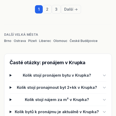
1
2
3
Další →
DALŠÍ VELKÁ MĚSTA
Brno
·
Ostrava
·
Plzeň
·
Liberec
·
Olomouc
·
České Budějovice
Časté otázky: pronájem v Krupka
Kolik stojí pronájem bytu v Krupka?
Kolik stojí pronajmout byt 2+kk v Krupka?
Kolik stojí nájem za m² v Krupka?
Kolik bytů k pronájmu je aktuálně v Krupka?