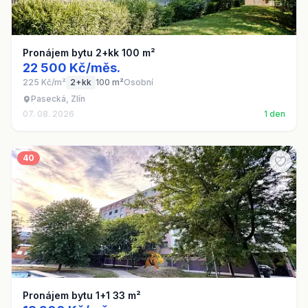
Pronájem bytu 2+kk 100 m²
22 500 Kč/měs.
225 Kč/m²
2+kk
100 m²
Osobní
Pasecká, Zlín
07. 08. 2026
1 den
40
Pronájem bytu 1+1 33 m²