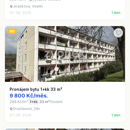
Jiráskova, Vsetín
07. 08. 2026
1 den
60
Pronájem bytu 1+kk 33 m²
9 800 Kč/měs.
296 Kč/m²
1+kk
33 m²
Osobní
Družstevní, Zlín
07. 08. 2026
1 den