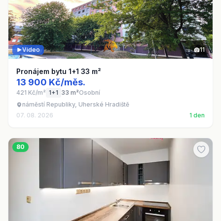
Video
11
Pronájem bytu 1+1 33 m²
13 900 Kč/měs.
421 Kč/m²
1+1
33 m²
Osobní
náměstí Republiky, Uherské Hradiště
07. 08. 2026
1 den
80