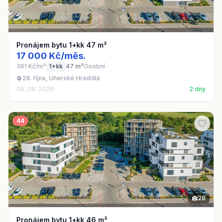
Pronájem bytu 1+kk 47 m²
17 000 Kč/měs.
361 Kč/m²
1+kk
47 m²
Osobní
28. října, Uherské Hradiště
06. 08. 2026
2 dny
44
28
Pronájem bytu 1+kk 46 m²