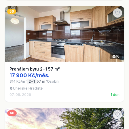
56
16
Pronájem bytu 2+1 57 m²
17 900 Kč/měs.
314 Kč/m²
2+1
57 m²
Osobní
Uherské Hradiště
07. 08. 2026
1 den
40