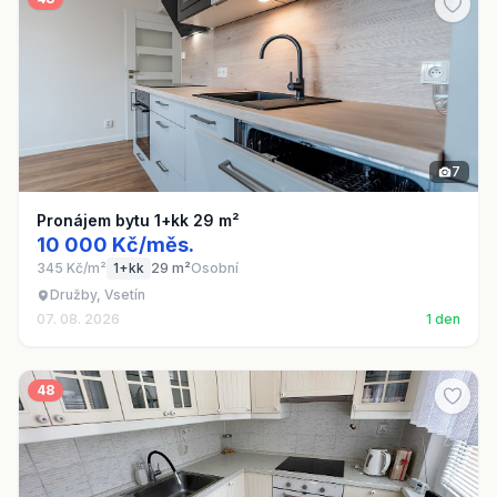
7
Pronájem bytu 1+kk 29 m²
10 000 Kč/měs.
345 Kč/m²
1+kk
29 m²
Osobní
Družby, Vsetín
07. 08. 2026
1 den
48