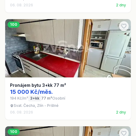
06. 08. 2026
2 dny
100
Pronájem bytu 3+kk 77 m²
15 000 Kč/měs.
194 Kč/m²
3+kk
77 m²
Osobní
Svat. Čecha, Zlín - Prštné
06. 08. 2026
2 dny
100