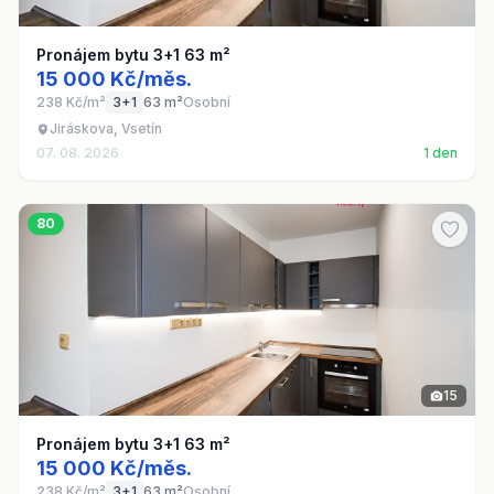
Pronájem bytu 3+1 63 m²
15 000 Kč/měs.
238 Kč/m²
3+1
63 m²
Osobní
Jiráskova, Vsetín
07. 08. 2026
1 den
80
15
Pronájem bytu 3+1 63 m²
15 000 Kč/měs.
238 Kč/m²
3+1
63 m²
Osobní