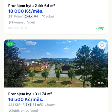
Pronájem bytu 2+kk 64 m²
18 000 Kč/měs.
281 Kč/m²
2+kk
64 m²
Osobní
Svornosti, Vsetín
06. 08. 2026
2 dny
81
15
Pronájem bytu 3+1 74 m²
16 500 Kč/měs.
223 Kč/m²
3+1
74 m²
Družstevní
Zubří, okres Vsetín