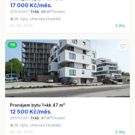
17 000 Kč/měs.
370 Kč/m²
1+kk
46 m²
Osobní
28. října, Uherské Hradiště
06. 08. 2026
2 dny
76
Pronájem bytu 1+kk 47 m²
12 500 Kč/měs.
265 Kč/m²
1+kk
47 m²
Osobní
28. října, Uherské Hradiště
06. 08. 2026
2 dny