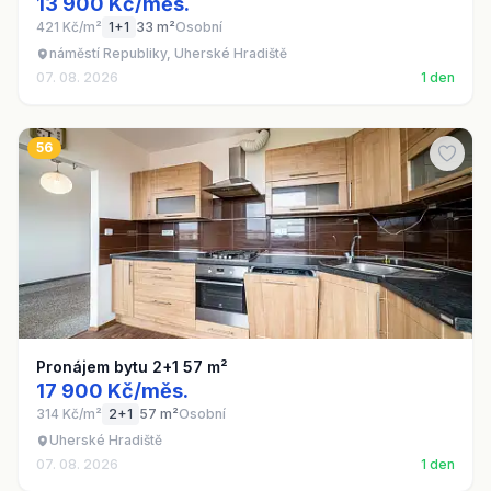
13 900 Kč/měs.
421 Kč/m²
1+1
33 m²
Osobní
náměstí Republiky, Uherské Hradiště
07. 08. 2026
1 den
56
Pronájem bytu 2+1 57 m²
17 900 Kč/měs.
314 Kč/m²
2+1
57 m²
Osobní
Uherské Hradiště
07. 08. 2026
1 den