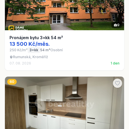
9
Pronájem bytu 3+kk 54 m²
13 500 Kč/měs.
250 Kč/m²
3+kk
54 m²
Osobní
Rumunská, Kroměříž
07. 08. 2026
1 den
60