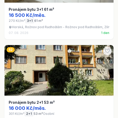
Pronájem bytu 3+1 61 m²
16 500 Kč/měs.
270 Kč/m²
3+1
61 m²
Horská, Rožnov pod Radhoštěm - Rožnov pod Radhoštěm, Zlínský k
07. 08. 2026
1 den
52
Pronájem bytu 2+1 53 m²
16 000 Kč/měs.
301 Kč/m²
2+1
53 m²
Osobní