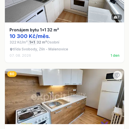
7
Pronájem bytu 1+1 32 m²
10 300 Kč/měs.
322 Kč/m²
1+1
32 m²
Osobní
třída Svobody, Zlín - Malenovice
07. 08. 2026
1 den
60