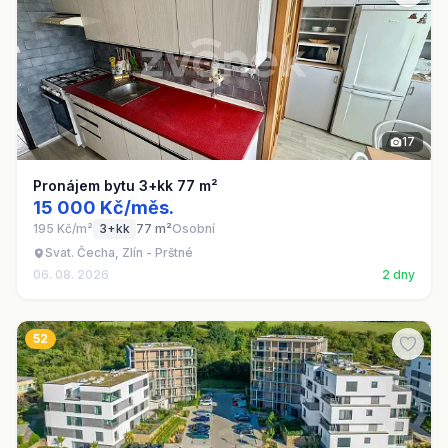
17
Pronájem bytu 3+kk 77 m²
15 000 Kč/měs.
195 Kč/m²
3+kk
77 m²
Osobní
Svat. Čecha, Zlín - Prštné
06. 08. 2026
2 dny
52