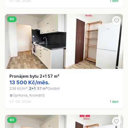
07. 08. 2026
1 den
80
Pronájem bytu 2+1 57 m²
13 500 Kč/měs.
236 Kč/m²
2+1
57 m²
Osobní
Úprkova, Kroměříž
07. 08. 2026
1 den
80