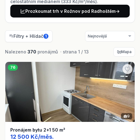
celostátním mediánem (333 Kč/m²/měs).
Prozkoumat trh v Rožnov pod Radhoštěm
→
Filtry + Hlídač
1
Nalezeno
370
pronájmů · strana 1 / 13
Mapa
76
9
Pronájem bytu 2+1 50 m²
12 500 Kč/měs.