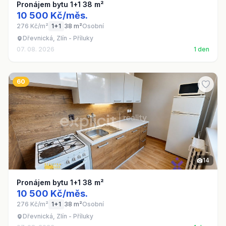
Pronájem bytu 1+1 38 m²
10 500 Kč/měs.
276 Kč/m²
1+1
38 m²
Osobní
Dřevnická, Zlín - Příluky
07. 08. 2026
1 den
60
14
Pronájem bytu 1+1 38 m²
10 500 Kč/měs.
276 Kč/m²
1+1
38 m²
Osobní
Dřevnická, Zlín - Příluky