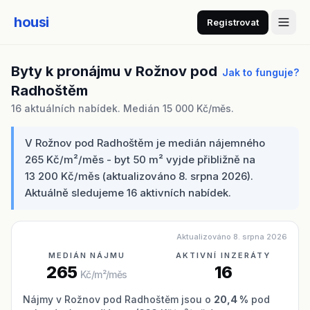
housi
Registrovat
Byty k pronájmu v Rožnov pod
Jak to funguje?
Radhoštěm
16 aktuálních nabídek. Medián 15 000 Kč/měs.
V Rožnov pod Radhoštěm je medián nájemného
265 Kč/m²/měs - byt 50 m² vyjde přibližně na
13 200 Kč/měs (aktualizováno 8. srpna 2026).
Aktuálně sledujeme 16 aktivních nabídek.
Aktualizováno 8. srpna 2026
MEDIÁN NÁJMU
AKTIVNÍ INZERÁTY
265
16
Kč/m²/měs
Nájmy v Rožnov pod Radhoštěm jsou o
20,4 %
pod