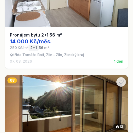
Pronájem bytu 2+1 56 m²
14 000 Kč/měs.
250 Kč/m²
2+1
56 m²
třída Tomáše Bati, Zlín - Zlín, Zlínský kraj
07. 08. 2026
1 den
68
13