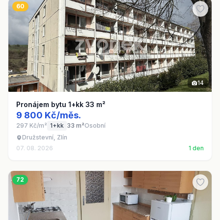
60
14
Pronájem bytu 1+kk 33 m²
9 800 Kč/měs.
297 Kč/m²
1+kk
33 m²
Osobní
Družstevní, Zlín
07. 08. 2026
1 den
72