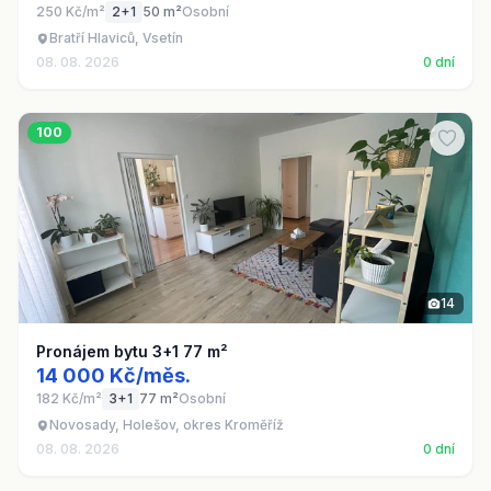
250 Kč/m²
2+1
50 m²
Osobní
Bratří Hlaviců, Vsetín
08. 08. 2026
0 dní
100
14
Pronájem bytu 3+1 77 m²
14 000 Kč/měs.
182 Kč/m²
3+1
77 m²
Osobní
Novosady, Holešov, okres Kroměříž
08. 08. 2026
0 dní