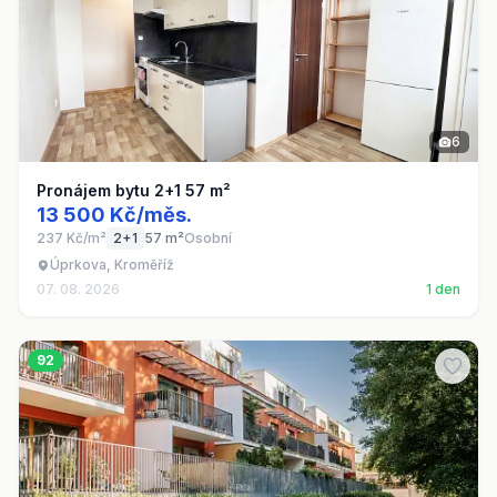
6
Pronájem bytu 2+1 57 m²
13 500 Kč/měs.
237 Kč/m²
2+1
57 m²
Osobní
Úprkova, Kroměříž
07. 08. 2026
1 den
92