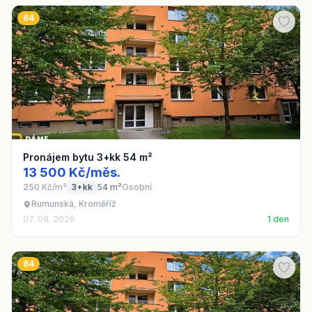
64
Pronájem bytu 3+kk 54 m²
13 500 Kč/měs.
250 Kč/m²
3+kk
54 m²
Osobní
Rumunská, Kroměříž
07. 08. 2026
1 den
64