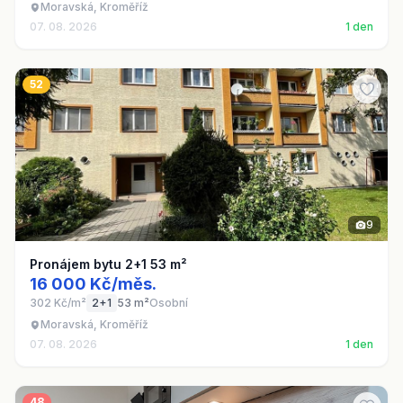
Moravská, Kroměříž
07. 08. 2026
1 den
52
9
Pronájem bytu 2+1 53 m²
16 000 Kč/měs.
302 Kč/m²
2+1
53 m²
Osobní
Moravská, Kroměříž
07. 08. 2026
1 den
48