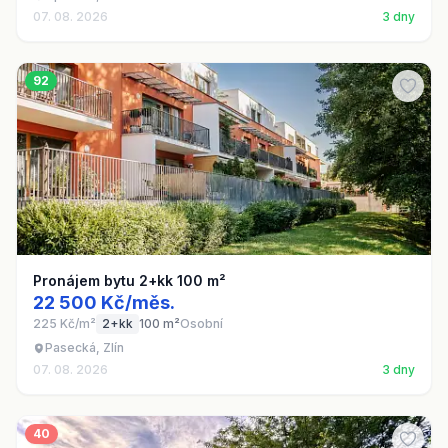
07. 08. 2026
3 dny
92
Pronájem bytu 2+kk 100 m²
22 500 Kč/měs.
225 Kč/m²
2+kk
100 m²
Osobní
Pasecká, Zlín
07. 08. 2026
3 dny
40