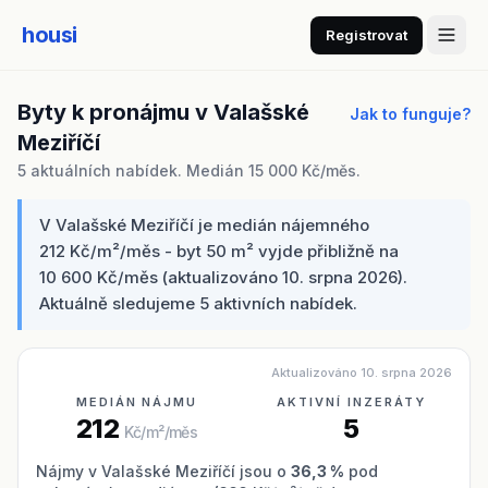
housi
Registrovat
Byty k pronájmu v Valašské
Jak to funguje?
Meziříčí
5 aktuálních nabídek. Medián 15 000 Kč/měs.
V Valašské Meziříčí je medián nájemného
212 Kč/m²/měs - byt 50 m² vyjde přibližně na
10 600 Kč/měs (aktualizováno 10. srpna 2026).
Aktuálně sledujeme 5 aktivních nabídek.
Aktualizováno 10. srpna 2026
MEDIÁN NÁJMU
AKTIVNÍ INZERÁTY
212
5
Kč/m²/měs
Nájmy v Valašské Meziříčí jsou o
36,3 %
pod