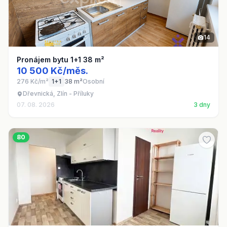
14
Pronájem bytu 1+1 38 m²
10 500 Kč/měs.
276 Kč/m²
1+1
38 m²
Osobní
Dřevnická, Zlín - Příluky
07. 08. 2026
3 dny
80