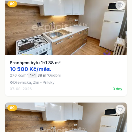
60
Pronájem bytu 1+1 38 m²
10 500 Kč/měs.
276 Kč/m²
1+1
38 m²
Osobní
Dřevnická, Zlín - Příluky
07. 08. 2026
3 dny
60