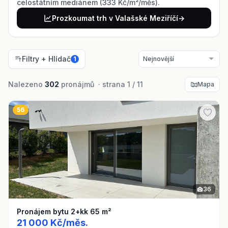
celostátním mediánem (333 Kč/m²/měs).
Prozkoumat trh v Valašské Meziříčí
→
Filtry + Hlídač
1
Nalezeno
302
pronájmů · strana 1 / 11
Mapa
56
36
Pronájem bytu 2+kk 65 m²
21 000 Kč/měs.