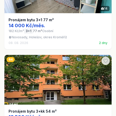
14
Pronájem bytu 3+1 77 m²
14 000 Kč/měs.
182 Kč/m²
3+1
77 m²
Osobní
Novosady, Holešov, okres Kroměříž
08. 08. 2026
2 dny
64
Pronájem bytu 3+kk 54 m²