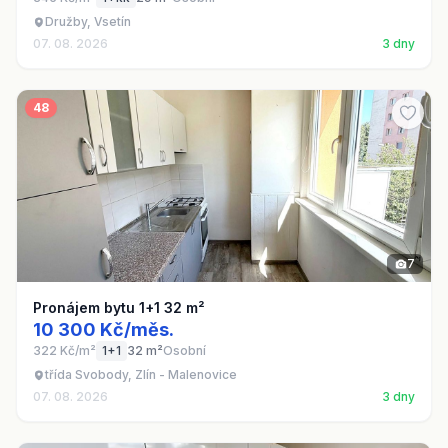
Družby, Vsetín
07. 08. 2026
3 dny
48
7
Pronájem bytu 1+1 32 m²
10 300 Kč/měs.
322 Kč/m²
1+1
32 m²
Osobní
třída Svobody, Zlín - Malenovice
07. 08. 2026
3 dny