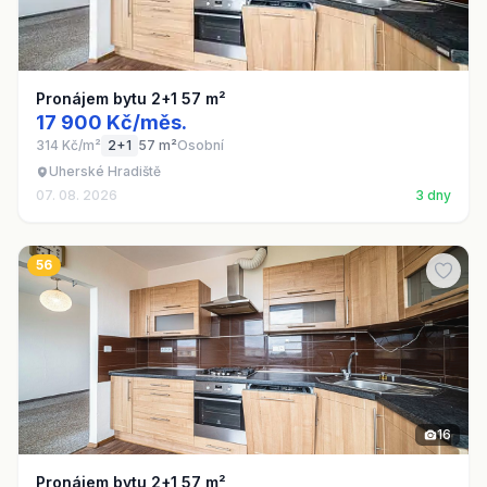
Pronájem bytu 2+1 57 m²
17 900 Kč/měs.
314 Kč/m²
2+1
57 m²
Osobní
Uherské Hradiště
07. 08. 2026
3 dny
56
16
Pronájem bytu 2+1 57 m²