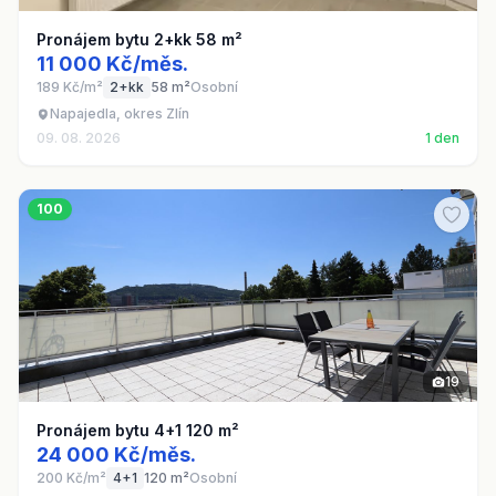
Pronájem bytu 2+kk 58 m²
11 000 Kč/měs.
189 Kč/m²
2+kk
58 m²
Osobní
Napajedla, okres Zlín
09. 08. 2026
1 den
100
19
Pronájem bytu 4+1 120 m²
24 000 Kč/měs.
200 Kč/m²
4+1
120 m²
Osobní