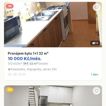
48
13
Pronájem bytu 1+1 32 m²
10 000 Kč/měs.
312 Kč/m²
1+1
32 m²
Osobní
Palackého, Napajedla, okres Zlín
09. 08. 2026
1 den
64