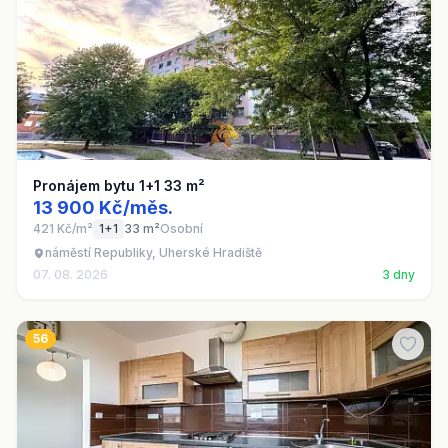
Pronájem bytu 1+1 33 m²
13 900 Kč/měs.
421 Kč/m²
1+1
33 m²
Osobní
náměstí Republiky, Uherské Hradiště
07. 08. 2026
3 dny
56