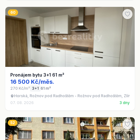
60
Pronájem bytu 3+1 61 m²
16 500 Kč/měs.
270 Kč/m²
3+1
61 m²
Horská, Rožnov pod Radhoštěm - Rožnov pod Radhoštěm, Zlínský k
07. 08. 2026
3 dny
52