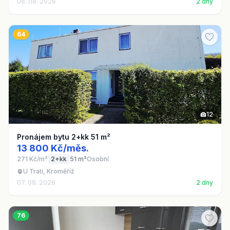
06. 08. 2026
2 dny
64
12
Pronájem bytu 2+kk 51 m²
13 800 Kč/měs.
271 Kč/m²
2+kk
51 m²
Osobní
U Trati, Kroměříž
07. 08. 2026
2 dny
76