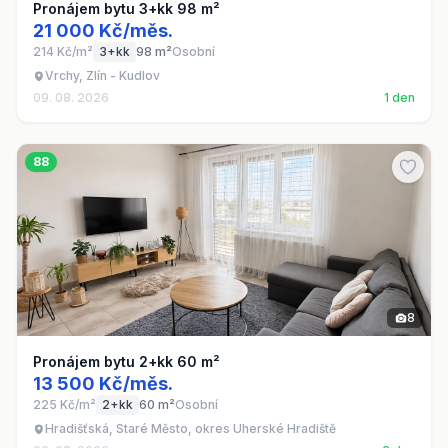
Pronájem bytu 3+kk 98 m²
21 000 Kč/měs.
214 Kč/m²
3+kk
98 m²
Osobní
Vrchy, Zlín - Kudlov
09. 08. 2026
1 den
88
8
Pronájem bytu 2+kk 60 m²
13 500 Kč/měs.
225 Kč/m²
2+kk
60 m²
Osobní
Hradišťská, Staré Město, okres Uherské Hradiště