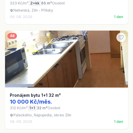
323 Kč/m²
2+kk
65 m²
Osobní
Nebeská, Zlín - Příluky
09. 08. 2026
1 den
48
Pronájem bytu 1+1 32 m²
10 000 Kč/měs.
312 Kč/m²
1+1
32 m²
Osobní
Palackého, Napajedla, okres Zlín
09. 08. 2026
1 den