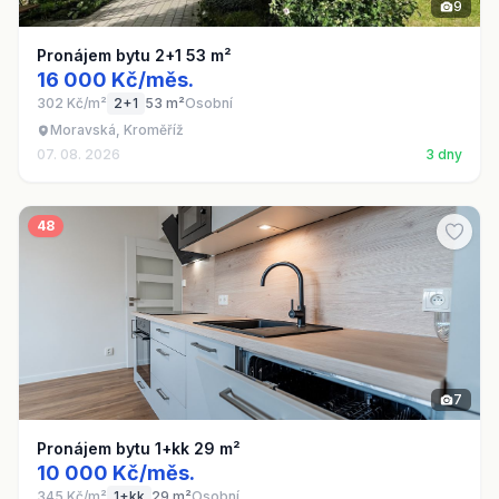
9
Pronájem bytu 2+1 53 m²
16 000 Kč/měs.
302 Kč/m²
2+1
53 m²
Osobní
Moravská, Kroměříž
07. 08. 2026
3 dny
48
7
Pronájem bytu 1+kk 29 m²
10 000 Kč/měs.
345 Kč/m²
1+kk
29 m²
Osobní