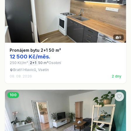
9
Pronájem bytu 2+1 50 m²
12 500 Kč/měs.
250 Kč/m²
2+1
50 m²
Osobní
Bratří Hlaviců, Vsetín
08. 08. 2026
2 dny
100