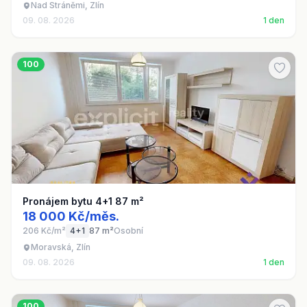
Nad Stráněmi, Zlín
09. 08. 2026
1 den
100
Pronájem bytu 4+1 87 m²
18 000 Kč/měs.
206 Kč/m²
4+1
87 m²
Osobní
Moravská, Zlín
09. 08. 2026
1 den
100