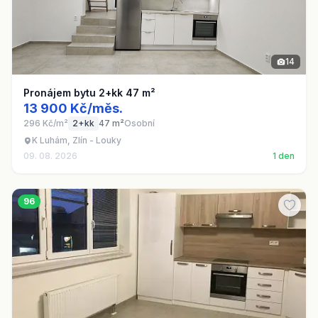
14
Pronájem bytu 2+kk 47 m²
13 900 Kč/měs.
296 Kč/m²
2+kk
47 m²
Osobní
K Luhám, Zlín - Louky
09. 08. 2026
1 den
96