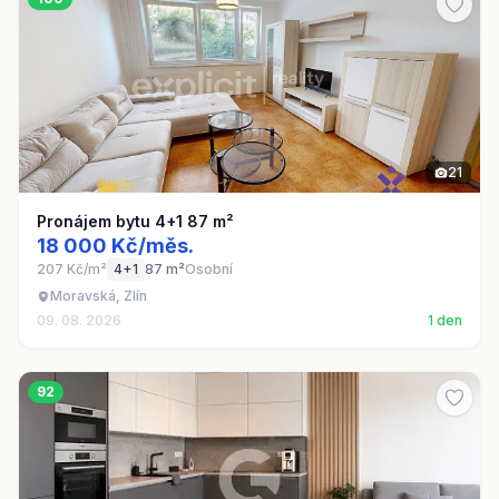
21
Pronájem bytu 4+1 87 m²
18 000 Kč/měs.
207 Kč/m²
4+1
87 m²
Osobní
Moravská, Zlín
09. 08. 2026
1 den
92