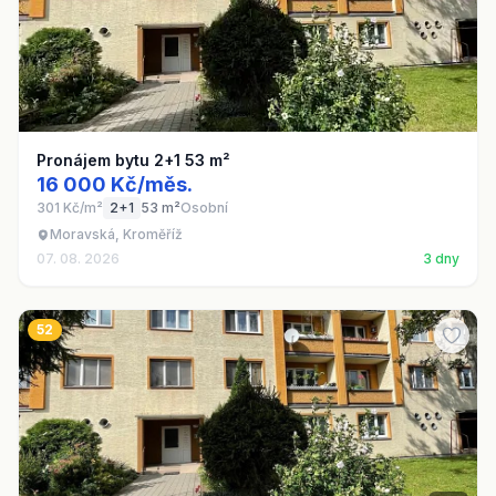
Pronájem bytu 2+1 53 m²
16 000 Kč/měs.
301 Kč/m²
2+1
53 m²
Osobní
Moravská, Kroměříž
07. 08. 2026
3 dny
52