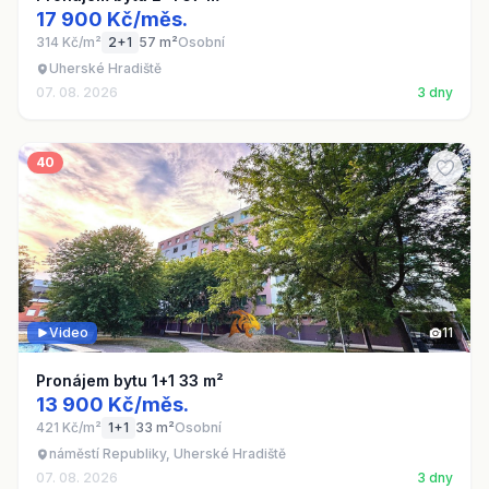
17 900 Kč/měs.
314 Kč/m²
2+1
57 m²
Osobní
Uherské Hradiště
07. 08. 2026
3 dny
40
Video
11
Pronájem bytu 1+1 33 m²
13 900 Kč/měs.
421 Kč/m²
1+1
33 m²
Osobní
náměstí Republiky, Uherské Hradiště
07. 08. 2026
3 dny