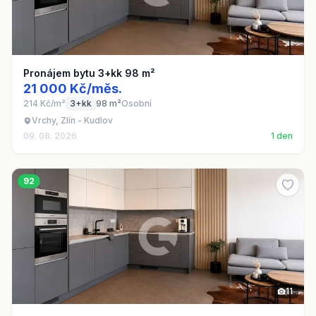
Pronájem bytu 3+kk 98 m²
21 000 Kč/měs.
214 Kč/m²
3+kk
98 m²
Osobní
Vrchy, Zlín - Kudlov
09. 08. 2026
1 den
92
11